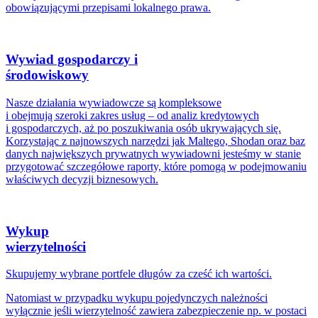
obowiązującymi przepisami lokalnego prawa.
Wywiad gospodarczy i
środowiskowy
Nasze działania wywiadowcze są kompleksowe
i obejmują szeroki zakres usług – od analiz kredytowych
i gospodarczych, aż po poszukiwania osób ukrywających się.
Korzystając z najnowszych narzędzi jak Maltego, Shodan oraz baz
danych największych prywatnych wywiadowni jesteśmy w stanie
przygotować szczegółowe raporty, które pomogą w podejmowaniu
właściwych decyzji biznesowych.
Wykup
wierzytelności
Skupujemy wybrane portfele długów za cześć ich wartości.
Natomiast w przypadku wykupu pojedynczych należności
wyłącznie jeśli wierzytelność zawiera zabezpieczenie np. w postaci