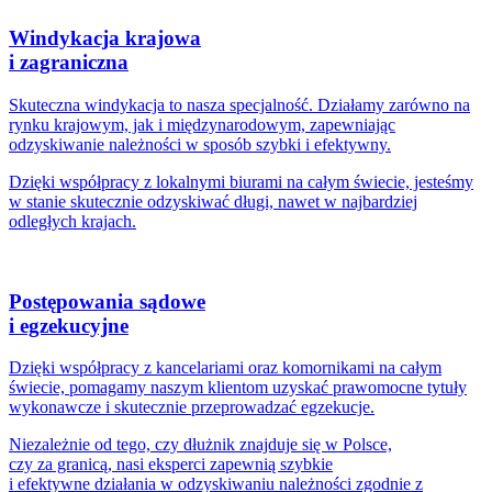
Windykacja krajowa
i zagraniczna
Skuteczna windykacja to nasza specjalność.
Działamy zarówno na
rynku krajowym, jak i międzynarodowym, zapewniając
odzyskiwanie należności w sposób szybki i efektywny.
Dzięki współpracy z lokalnymi biurami na całym świecie, jesteśmy
w stanie skutecznie odzyskiwać długi, nawet w najbardziej
odległych krajach.
Postępowania sądowe
i egzekucyjne
Dzięki współpracy z kancelariami oraz komornikami na całym
świecie, pomagamy naszym klientom uzyskać prawomocne tytuły
wykonawcze i skutecznie przeprowadzać egzekucje.
Niezależnie od tego, czy dłużnik znajduje się w Polsce,
czy za granicą, nasi eksperci zapewnią szybkie
i efektywne działania w odzyskiwaniu należności zgodnie z