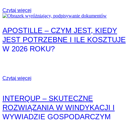
Czytaj więcej
APOSTILLE – CZYM JEST, KIEDY
JEST POTRZEBNE I ILE KOSZTUJE
W 2026 ROKU?
W obrocie międzynarodowym dokumenty wydane w jednym
państwie bardzo często wymagają dodatkowego...
Czytaj więcej
INTERQUP – SKUTECZNE
ROZWIĄZANIA W WINDYKACJI I
WYWIADZIE GOSPODARCZYM
Interqip to firma specjalizująca się w kompleksowych usługach z
zakresu windykacji należności,...